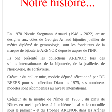
Notre histoire...
En 1970
Nicole Stegmann Arnaud
(1948 - 2022) artiste
designer aux côtés de
Georges Arnaud
bijoutier joaillier de
métier diplômé de gemmologie, sont les fondateurs de la
marque de bijouterie ARENOR déposée auprès de l'INPI.
Ils ont présenté les collections ARENOR lors des
salons
internationaux
de la bijouterie, de la joaillerie, de
l'horlogerie, de l'orfèvrerie.
Créateur du
collier tube
,
modèle déposé sélectionné par DE
BEERS pour sa collection Diamants 1975, ses nombreux
modèles sont récompensés au niveau international.
Créateur de la
montre de Nîmes
en 1986 ,
du pin’s de
Nîmes
en métal précieux à l’emblème local « le crocodile
sous le palmier » et du Trophée
ARENOR
dans les Arènes