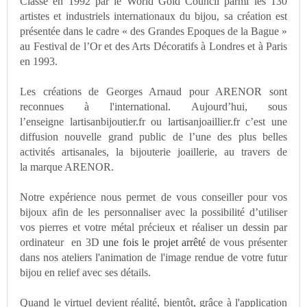
Classé en 1992 par le World Gold Council
parmi les 130
artistes
et industriels internationaux
du bijou,
sa création
est
présentée dans le cadre « des Grandes Epoques de la Bague »
au
Festival de l’Or et des Arts Décoratifs à Londres et à Paris
en 1993.
Les créations de
Georges Arnaud pour ARENOR sont
reconnues à l'international.
Aujourd’hui, sous
l’enseigne
lartisanbijoutier.fr ou lartisanjoaillier.fr
c’est une
diffusion nouvelle grand public de l’une des plus belles
activités artisanales, la bijouterie joaillerie, au travers de
la
marque ARENOR.
Notre expérience nous permet de vous conseiller pour vos
bijoux afin de les personnaliser avec la possibilité d’utiliser
vos
pierres
et votre métal précieux et réaliser un dessin par
ordinateur
en 3D
une fois le projet arrêté
de vous présenter
dans nos ateliers l'animation de l'image rendue de votre futur
bijou
en relief avec ses détails.
Quand le virtuel devient réalité, bientôt, grâce à l'application